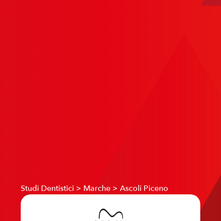
Studi Dentistici
>
Marche
>
Ascoli Piceno