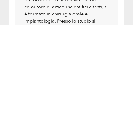
co-autore di articoli scientifici e testi, si
è formato in chirurgia orale e
implantologia. Presso lo studio si
occupa di implantologia e chirurgia
guidata secondo protocollo AIDA.
Sei un dentista e vuoi certificarti?
Contattaci ora
Cerca lo studio della tua zona